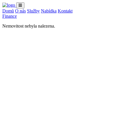
Domů
O nás
Služby
Nabídka
Kontakt
Finance
Nemovitost nebyla nalezena.