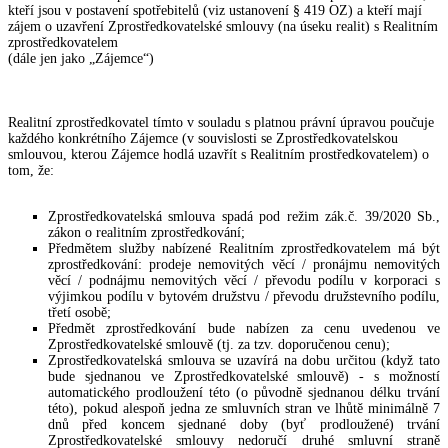
kteří jsou v postavení spotřebitelů (viz ustanovení § 419 OZ) a kteří mají
zájem o uzavření Zprostředkovatelské smlouvy (na úseku realit) s Realitním
zprostředkovatelem
(dále jen jako „Zájemce“)
Realitní zprostředkovatel tímto v souladu s platnou právní úpravou poučuje
každého konkrétního Zájemce (v souvislosti se Zprostředkovatelskou
smlouvou, kterou Zájemce hodlá uzavřít s Realitním prostředkovatelem) o
tom, že:
Zprostředkovatelská smlouva spadá pod režim zák.č. 39/2020 Sb.,
zákon o realitním zprostředkování;
Předmětem služby nabízené Realitním zprostředkovatelem má být
zprostředkování: prodeje nemovitých věcí / pronájmu nemovitých
věcí / podnájmu nemovitých věcí / převodu podílu v korporaci s
výjimkou podílu v bytovém družstvu / převodu družstevního podílu,
třetí osobě;
Předmět zprostředkování bude nabízen za cenu uvedenou ve
Zprostředkovatelské smlouvě (tj. za tzv. doporučenou cenu);
Zprostředkovatelská smlouva se uzavírá na dobu určitou (když tato
bude sjednanou ve Zprostředkovatelské smlouvě) - s možností
automatického prodloužení této (o původně sjednanou délku trvání
této), pokud alespoň jedna ze smluvních stran ve lhůtě minimálně 7
dnů před koncem sjednané doby (byť prodloužené) trvání
Zprostředkovatelské smlouvy nedoručí druhé smluvní straně