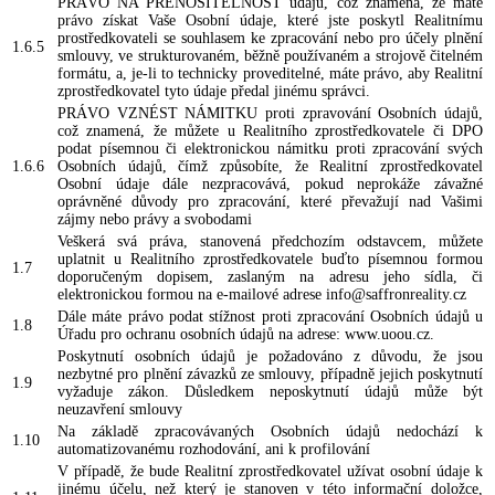
PRÁVO NA PŘENOSITELNOST údajů, což znamená, že máte
právo získat Vaše Osobní údaje, které jste poskytl Realitnímu
prostředkovateli se souhlasem ke zpracování nebo pro účely plnění
1.6.5
smlouvy, ve strukturovaném, běžně používaném a strojově čitelném
formátu, a, je-li to technicky proveditelné, máte právo, aby Realitní
zprostředkovatel tyto údaje předal jinému správci.
PRÁVO VZNÉST NÁMITKU proti zpravování Osobních údajů,
což znamená, že můžete u Realitního zprostředkovatele či DPO
podat písemnou či elektronickou námitku proti zpracování svých
1.6.6
Osobních údajů, čímž způsobíte, že Realitní zprostředkovatel
Osobní údaje dále nezpracovává, pokud neprokáže závažné
oprávněné důvody pro zpracování, které převažují nad Vašimi
zájmy nebo právy a svobodami
Veškerá svá práva, stanovená předchozím odstavcem, můžete
uplatnit u Realitního zprostředkovatele buďto písemnou formou
1.7
doporučeným dopisem, zaslaným na adresu jeho sídla, či
elektronickou formou na e-mailové adrese info@saffronreality.cz
Dále máte právo podat stížnost proti zpracování Osobních údajů u
1.8
Úřadu pro ochranu osobních údajů na adrese: www.uoou.cz.
Poskytnutí osobních údajů je požadováno z důvodu, že jsou
nezbytné pro plnění závazků ze smlouvy, případně jejich poskytnutí
1.9
vyžaduje zákon. Důsledkem neposkytnutí údajů může být
neuzavření smlouvy
Na základě zpracovávaných Osobních údajů nedochází k
1.10
automatizovanému rozhodování, ani k profilování
V případě, že bude Realitní zprostředkovatel užívat osobní údaje k
jinému účelu, než který je stanoven v této informační doložce,