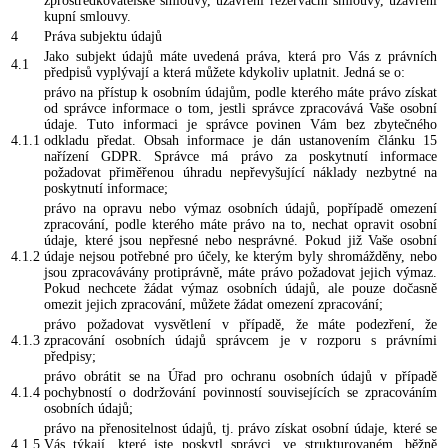
zprostředkovatelské smlouvy, uzavření rezervační smlouvy, uzavření
kupní smlouvy.
4
Práva subjektu údajů
Jako subjekt údajů máte uvedená práva, která pro Vás z právních
4.1
předpisů vyplývají a která můžete kdykoliv uplatnit. Jedná se o:
právo na přístup k osobním údajům, podle kterého máte právo získat
od správce informace o tom, jestli správce zpracovává Vaše osobní
údaje. Tuto informaci je správce povinen Vám bez zbytečného
4.1.1
odkladu předat. Obsah informace je dán ustanovením článku 15
nařízení GDPR. Správce má právo za poskytnutí informace
požadovat přiměřenou úhradu nepřevyšující náklady nezbytné na
poskytnutí informace;
právo na opravu nebo výmaz osobních údajů, popřípadě omezení
zpracování, podle kterého máte právo na to, nechat opravit osobní
údaje, které jsou nepřesné nebo nesprávné. Pokud již Vaše osobní
4.1.2
údaje nejsou potřebné pro účely, ke kterým byly shromážděny, nebo
jsou zpracovávány protiprávně, máte právo požadovat jejich výmaz.
Pokud nechcete žádat výmaz osobních údajů, ale pouze dočasně
omezit jejich zpracování, můžete žádat omezení zpracování;
právo požadovat vysvětlení v případě, že máte podezření, že
4.1.3
zpracování osobních údajů správcem je v rozporu s právními
předpisy;
právo obrátit se na Úřad pro ochranu osobních údajů v případě
4.1.4
pochybností o dodržování povinností souvisejících se zpracováním
osobních údajů;
právo na přenositelnost údajů, tj. právo získat osobní údaje, které se
4.1.5
Vás týkají, které jste poskytl správci, ve strukturovaném, běžně