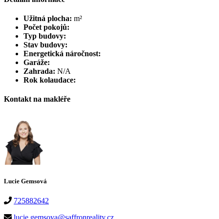
Užitná plocha:
m²
Počet pokojů:
Typ budovy:
Stav budovy:
Energetická náročnost:
Garáže:
Zahrada:
N/A
Rok kolaudace:
Kontakt na makléře
Lucie Gemsová
725882642
lucie.gemsova@saffronreality.cz