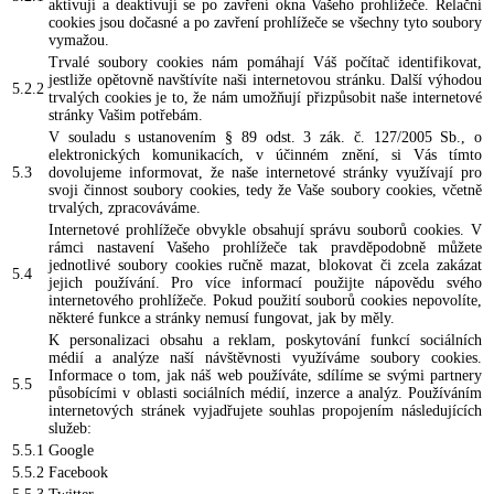
aktivují a deaktivují se po zavření okna Vašeho prohlížeče. Relační
cookies jsou dočasné a po zavření prohlížeče se všechny tyto soubory
vymažou.
Trvalé soubory cookies nám pomáhají Váš počítač identifikovat,
jestliže opětovně navštívíte naši internetovou stránku. Další výhodou
5.2.2
trvalých cookies je to, že nám umožňují přizpůsobit naše internetové
stránky Vašim potřebám.
V souladu s ustanovením § 89 odst. 3 zák. č. 127/2005 Sb., o
elektronických komunikacích, v účinném znění, si Vás tímto
5.3
dovolujeme informovat, že naše internetové stránky využívají pro
svoji činnost soubory cookies, tedy že Vaše soubory cookies, včetně
trvalých, zpracováváme.
Internetové prohlížeče obvykle obsahují správu souborů cookies. V
rámci nastavení Vašeho prohlížeče tak pravděpodobně můžete
jednotlivé soubory cookies ručně mazat, blokovat či zcela zakázat
5.4
jejich používání. Pro více informací použijte nápovědu svého
internetového prohlížeče. Pokud použití souborů cookies nepovolíte,
některé funkce a stránky nemusí fungovat, jak by měly.
K personalizaci obsahu a reklam, poskytování funkcí sociálních
médií a analýze naší návštěvnosti využíváme soubory cookies.
Informace o tom, jak náš web používáte, sdílíme se svými partnery
5.5
působícími v oblasti sociálních médií, inzerce a analýz. Používáním
internetových stránek vyjadřujete souhlas propojením následujících
služeb:
5.5.1
Google
5.5.2
Facebook