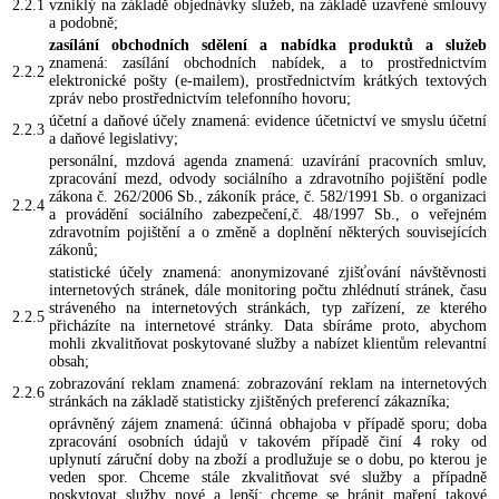
2.2.1
vzniklý na základě objednávky služeb, na základě uzavřené smlouvy
a podobně;
zasílání obchodních sdělení a nabídka produktů a služeb
znamená: zasílání obchodních nabídek, a to prostřednictvím
2.2.2
elektronické pošty (e-mailem), prostřednictvím krátkých textových
zpráv nebo prostřednictvím telefonního hovoru;
účetní a daňové účely znamená: evidence účetnictví ve smyslu účetní
2.2.3
a daňové legislativy;
personální, mzdová agenda znamená: uzavírání pracovních smluv,
zpracování mezd, odvody sociálního a zdravotního pojištění podle
zákona č. 262/2006 Sb., zákoník práce, č. 582/1991 Sb. o organizaci
2.2.4
a provádění sociálního zabezpečení,č. 48/1997 Sb., o veřejném
zdravotním pojištění a o změně a doplnění některých souvisejících
zákonů;
statistické účely znamená: anonymizované zjišťování návštěvnosti
internetových stránek, dále monitoring počtu zhlédnutí stránek, času
stráveného na internetových stránkách, typ zařízení, ze kterého
2.2.5
přicházíte na internetové stránky. Data sbíráme proto, abychom
mohli zkvalitňovat poskytované služby a nabízet klientům relevantní
obsah;
zobrazování reklam znamená: zobrazování reklam na internetových
2.2.6
stránkách na základě statisticky zjištěných preferencí zákazníka;
oprávněný zájem znamená: účinná obhajoba v případě sporu; doba
zpracování osobních údajů v takovém případě činí 4 roky od
uplynutí záruční doby na zboží a prodlužuje se o dobu, po kterou je
veden spor. Chceme stále zkvalitňovat své služby a případně
poskytovat služby nové a lepší; chceme se bránit maření takové