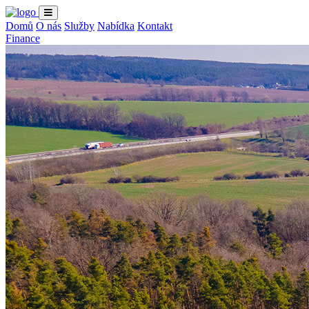
Domů
O nás
Služby
Nabídka
Kontakt
Finance