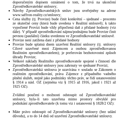
doporučeným dopisem oznámení o tom, že trvá na ukončení
Zprostředkovatelské smlouvy;
Návrhy Zprostředkovatelských smluv jsou uveřejněny na adrese
www.saffron-reality.cz/smlouvy;
Cena služby (tj. Provize) bude činit konkrétní – sjednané - procento
ze skutečné ceny (která bude uvedena v Realitní smlouvě); k takto
vypočtené Provizi bude vždy připočtená daň z přidané hodnoty (viz
dále). V případě zprostředkování nájmu/podnájmu bude Provize činit
pevnou (paušální) částku uvedenou ve Zprostředkovatelské smlouvě.
Provize není zatížena daní z přidané hodnoty
Provize bude splatná dnem uzavření Realitní smlouvy (tj. smlouvy
Cílové uzavřené mezi Zájemcem a osobou zprostředkovanou
Realitním zprostředkovatelem); je preferován bezhotovostní způsob
úhrady Provize;
Veškeré náklady Realitního zprostředkovatele spojené s činností dle
Zprostředkovatelské smlouvy jsou zahrnuty ve sjednané Provizi;
Zprostředkovatelská smlouva je uzavírána v souladu se Zákonem o
realitním zprostředkování, práva Zájemce z případného vadného
plnění služeb, stejně jako podmínky těchto práv, se řídí ustanoveními
§ 1914 a násl. OZ (zejména viz § 1915 až 1916, jakož i 1921 až
1925 OZ).
Zvláštní poučení o možnosti odstoupit od Zprostředkovatelské
smlouvy, byla–li tato uzavřena mimo prostory obvyklé pro
podnikání zprostředkovatele (k tomu viz i ustanovení § 1828/2 OZ):
Máte právo odstoupit od Zprostředkovatelské smlouvy (bez udání
důvodu), a to do 14 dnů od uzavření Zprostředkovatelské smlouvy.