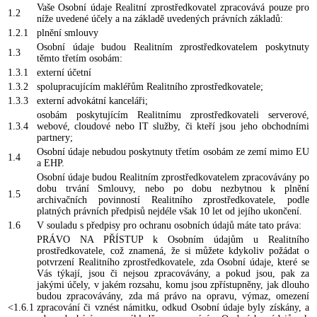
Vaše Osobní údaje Realitní zprostředkovatel zpracovává pouze pro
1.2
níže uvedené účely a na základě uvedených právních základů:
1.2.1
plnění smlouvy
Osobní údaje budou Realitním zprostředkovatelem poskytnuty
1.3
těmto třetím osobám:
1.3.1
externí účetní
1.3.2
spolupracujícím makléřům Realitního zprostředkovatele;
1.3.3
externí advokátní kanceláři;
osobám poskytujícím Realitnímu zprostředkovateli serverové,
1.3.4
webové, cloudové nebo IT služby, či kteří jsou jeho obchodními
partnery;
Osobní údaje nebudou poskytnuty třetím osobám ze zemí mimo EU
1.4
a EHP.
Osobní údaje budou Realitním zprostředkovatelem zpracovávány po
dobu trvání Smlouvy, nebo po dobu nezbytnou k plnění
1.5
archivačních povinností Realitního zprostředkovatele, podle
platných právních předpisů nejdéle však 10 let od jejího ukončení.
1.6
V souladu s předpisy pro ochranu osobních údajů máte tato práva:
PRÁVO NA PŘÍSTUP k Osobním údajům u Realitního
prostředkovatele, což znamená, že si můžete kdykoliv požádat o
potvrzení Realitního zprostředkovatele, zda Osobní údaje, které se
Vás týkají, jsou či nejsou zpracovávány, a pokud jsou, pak za
jakými účely, v jakém rozsahu, komu jsou zpřístupněny, jak dlouho
budou zpracovávány, zda má právo na opravu, výmaz, omezení
<1.6.1
zpracování či vznést námitku, odkud Osobní údaje byly získány, a