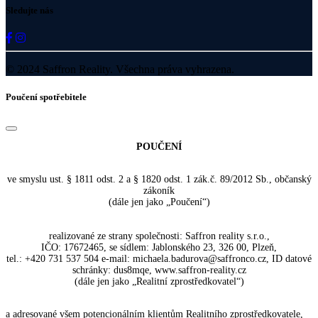
Sledujte nás
© 2024 Saffron Reality. Všechna práva vyhrazena.
Poučení spotřebitele
POUČENÍ
ve smyslu ust. § 1811 odst. 2 a § 1820 odst. 1 zák.č. 89/2012 Sb., občanský
zákoník
(dále jen jako „Poučení“)
realizované ze strany společnosti: Saffron reality s.r.o.,
IČO: 17672465, se sídlem: Jablonského 23, 326 00, Plzeň,
tel.: +420 731 537 504 e-mail: michaela.badurova@saffronco.cz, ID datové
schránky: dus8mqe, www.saffron-reality.cz
(dále jen jako „Realitní zprostředkovatel“)
a adresované všem potencionálním klientům Realitního zprostředkovatele,