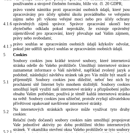
používaném a strojově čitelném formátu, blíže viz. čl. 20 GDPR;
právo vznést námitku proti zpracování osobních údajů, které jsou
zpracovávány pro účely splnění úkolu prováděného ve veřejném
zájmu nebo při výkonu veřejné moci nebo pro účely ochrany
4.1.6
oprávněných zájmů správce. Správce zpracování ukončí bez
zbytečného odkladu pokud neprokáže, že existuje oprávněný
zájem/důvod pro zpracování, který převažuje nad Vaším zájmem,
právy nebo svobodami;
právo souhlas se zpracováním osobních údajů kdykoliv odvolat,
4.1.7
pokud jste udělili správci souhlas se zpracováním osobních údajů.
5
Cookies
Soubory cookies jsou krátké textové soubory, které internetová
stránka odešle do Vašeho prohlížeče. Umožňují internetové stránce
zaznamenat informace o Vaší návštěvě, například zvolený jazyk a
podobně, následující návštěva stránek tak pro Vás může být snazší a
příjemnější. Soubory cookies jsou důležité, neboť bez nich by
5.1
procházení sítě Internet bylo mnohem složitější. Soubory cookies
umožňují lepší využití naší internetové stránky a přizpůsobení jejího
obsahu Vašim potřebám; používá je téměř každá internetová stránka
na světě. Soubory cookies jsou užitečné, protože zvyšují uživatelskou
přívětivost opakovaně navštívené internetové stránky.
Na internetových stránkách správce může využívat tyto druhy
5.2
cookies:
Relační (tedy dočasné) soubory cookies nám umožňují propojovat
Vaše jednotlivé aktivity po dobu prohlížení těchto internetových
stránek. V okamžiku otevření okna Vašeho prohlížeče se tyto soubory
5.2.1