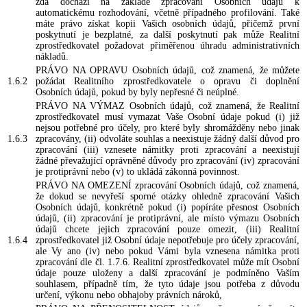
zda dochází na základě zpracování Osobních údajů k
automatickému rozhodování, včetně případného profilování. Také
máte právo získat kopii Vašich osobních údajů, přičemž první
poskytnutí je bezplatné, za další poskytnutí pak může Realitní
zprostředkovatel požadovat přiměřenou úhradu administrativních
nákladů.
PRÁVO NA OPRAVU Osobních údajů, což znamená, že můžete
1.6.2
požádat Realitního zprostředkovatele o opravu či doplnění
Osobních údajů, pokud by byly nepřesné či neúplné.
PRÁVO NA VÝMAZ Osobních údajů, což znamená, že Realitní
zprostředkovatel musí vymazat Vaše Osobní údaje pokud (i) již
nejsou potřebné pro účely, pro které byly shromážděny nebo jinak
1.6.3
zpracovány, (ii) odvoláte souhlas a neexistuje žádný další důvod pro
zpracování (iii) vznesete námitky proti zpracování a neexistují
žádné převažující oprávněné důvody pro zpracování (iv) zpracování
je protiprávní nebo (v) to ukládá zákonná povinnost.
PRÁVO NA OMEZENÍ zpracování Osobních údajů, což znamená,
že dokud se nevyřeší sporné otázky ohledně zpracování Vašich
Osobních údajů, konkrétně pokud (i) popíráte přesnost Osobních
údajů, (ii) zpracování je protiprávní, ale místo výmazu Osobních
údajů chcete jejich zpracování pouze omezit, (iii) Realitní
1.6.4
zprostředkovatel již Osobní údaje nepotřebuje pro účely zpracování,
ale Vy ano (iv) nebo pokud Vámi byla vznesena námitka proti
zpracování dle čl. 1.7.6. Realitní zprostředkovatel může mít Osobní
údaje pouze uloženy a další zpracování je podmíněno Vaším
souhlasem, případně tím, že tyto údaje jsou potřeba z důvodu
určení, výkonu nebo obhajoby právních nároků,