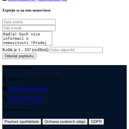
Zeptejte se na tuto nemovitost
Kolik je 1 - 10? (ověření)
Odeslat poptávku
Saffron Reality
Jablonského 23, 326 00 Plzeň
info@saffronreality.cz
+420 725 882 642
Právní informace
Poučení spotřebitele
Ochrana osobních údajů
GDPR