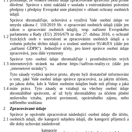
1.1
prohlašuje, že veškeré osobní údaje zpracovávané správcem jsou přísně
důvěrné. Správce s nimi nakládá v souladu s vnitrostátními právními
předpisy i předpisy Evropské unie platnými v oblasti ochrany osobních
údajů.
Správce shromažďuje, uchovává a využívá Vaše osobní údaje ve
smyslu zákona č. 110/2019 Sb. o zpracování osobních údajů (dále jen
zákon o zpracování osobních údajů), resp. nařízení Evropského
parlamentu a Rady (EU) 2016/679 ze dne 27. dubna 2016, o ochraně
1.2
fyzických osob v souvislosti se zpracováním osobních údajů a o
volném pohybu těchto údajů a o zrušení směrnice 95/46/ES (dále jen
„nařízení GDPR“). Jednotlivé účely, pro které správce osobní údaje
zpracovává, jsou dále vymezeny
Správce tyto osobní údaje shromažďuje i prostřednictvím svých
1.3
internetových stránek na adrese https://saffron-reality.cz (dále jen
„internetové stránky“).
Tyto zásady vydává správce proto, abyste byli dostatečně informováni
o tom, jaké Vaše osobní údaje správce zpracovává, za jakým účelem,
po jakou dobu, kdo k Vašim osobním údajům bude mít přístup a jaká
1.4
máte práva. Tyto zásady se vztahují na všechny osobní údaje
shromážděné správcem, ať už byly shromážděny za účelem plnění
smluvního vztahu, právní povinnosti, oprávněného zájmu, nebo
uděleného souhlasu.
2
Zpracovávané údaje
Správce je oprávněn zpracovávat následující osobní údaje dle účelu,
2.1
osobních údajů, dle kategorií subjektu údajů, dle kategorií příjemců a
dle doby uchování následovně.
kategorie