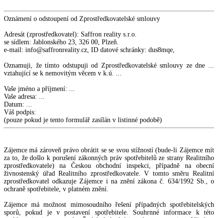
Oznámení o odstoupení od Zprostředkovatelské smlouvy
Adresát (zprostředkovatel): Saffron reality s.r.o.
se sídlem: Jablonského 23, 326 00, Plzeň.
e-mail: info@saffronreality.cz, ID datové schránky: dus8mqe,
Oznamuji, že tímto odstupuji od Zprostředkovatelské smlouvy ze dne ...
vztahující se k nemovitým věcem v k.ú. ...
Vaše jméno a příjmení: ...
Vaše adresa: ...
Datum: ...
Váš podpis:
(pouze pokud je tento formulář zasílán v listinné podobě)
Zájemce má zároveň právo obrátit se se svou stížností (bude-li Zájemce mít
za to, že došlo k porušení zákonných práv spotřebitelů ze strany Realitního
zprostředkovatele) na Českou obchodní inspekci, případně na obecní
živnostenský úřad Realitního zprostředkovatele. V tomto směru Realitní
zprostředkovatel odkazuje Zájemce i na znění zákona č. 634/1992 Sb., o
ochraně spotřebitele, v platném znění.
Zájemce má možnost mimosoudního řešení případných spotřebitelských
sporů, pokud je v postavení spotřebitele. Souhrnné informace k této